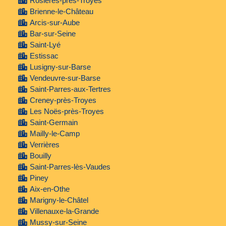
Rosières-près-Troyes
Brienne-le-Château
Arcis-sur-Aube
Bar-sur-Seine
Saint-Lyé
Estissac
Lusigny-sur-Barse
Vendeuvre-sur-Barse
Saint-Parres-aux-Tertres
Creney-près-Troyes
Les Noës-près-Troyes
Saint-Germain
Mailly-le-Camp
Verrières
Bouilly
Saint-Parres-lès-Vaudes
Piney
Aix-en-Othe
Marigny-le-Châtel
Villenauxe-la-Grande
Mussy-sur-Seine